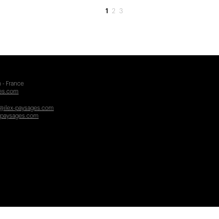
1
2
3
 - France
ges.com
@ilex-paysages.com
-paysages.com