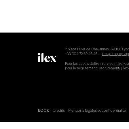
7 place Puvis de Chavannes, 69006 Lyon
+33 (0)4 72 69 46 46 —
ilex@ilex-paysa
Pour les appels d'offre :
service.marches
Pour le recrutement :
recrutement@ilex
BOOK
Crédits
Mentions légales et confidentialité