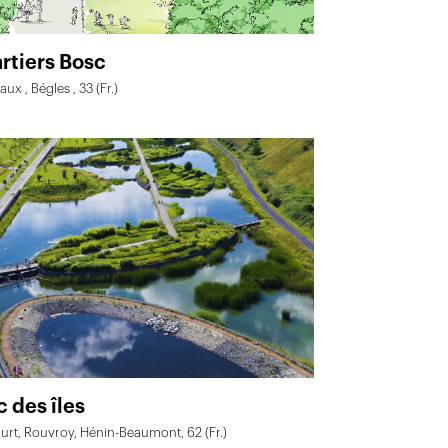
rtiers Bosc
ux , Bégles , 33 (Fr.)
c des îles
urt, Rouvroy, Hénin-Beaumont, 62 (Fr.)