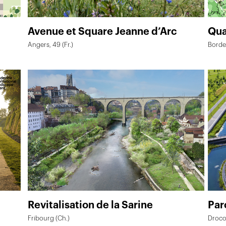
Avenue et Square Jeanne d’Arc
Qua
Angers, 49 (Fr.)
Bordea
Revitalisation de la Sarine
Par
Fribourg (Ch.)
Droco