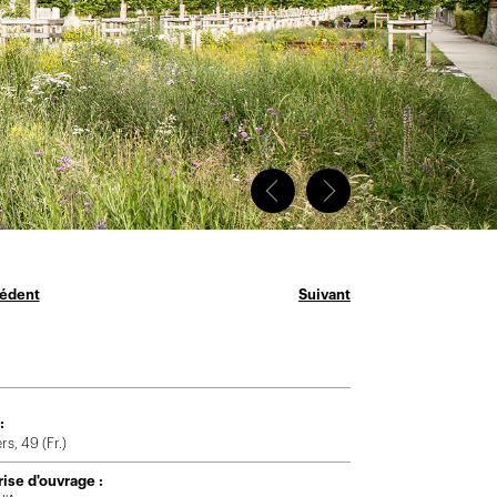
édent
Suivant
:
s, 49 (Fr.)
rise d'ouvrage :