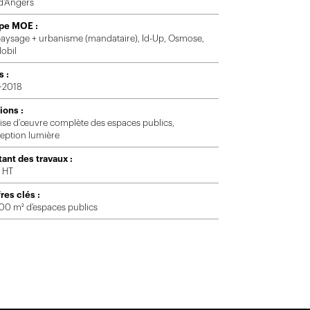
 d'Angers
pe MOE :
 paysage + urbanisme (mandataire), Id-Up, Osmose,
obil
s :
-2018
ions :
rise d’œuvre complète des espaces publics,
eption lumière
ant des travaux :
 HT
res clés :
00 m² d'espaces publics