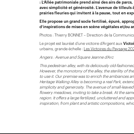
: L’Allée patrimoniale prend ainsi des airs de parcs
avec simplicité et générosité. L’avenue de tilleuls à
prairies fleuries qui invitent à la pause, tout en e
Elle propose un grand socle fertilisé, épuré, approp
d’inspirations de mises en scène végétales et/ou a
Photos : Thierry BONNET – Direction de la Communicat
Le projet est lauréat d’une victoire d’Argent aux
Victo
urbains, grande échelle :
Les Victoires du Paysage 20
Angers : Avenue and Square Jeanne d’Arc
This pedestrian alley, with its deliciously old-fashioned
However, the monotony of the alley, the sterility of th
to use it.
Our premise was to enrich the ambiances and 
Heritage Walking Alley is becoming a real Park, extend
simplicity and generosity. The avenue of small-leaved 
flowery meadows, inviting to take a break. At the same
region.
It offers a large fertilized, uncluttered and a
inspiration, from plant and artistic compositions, whi