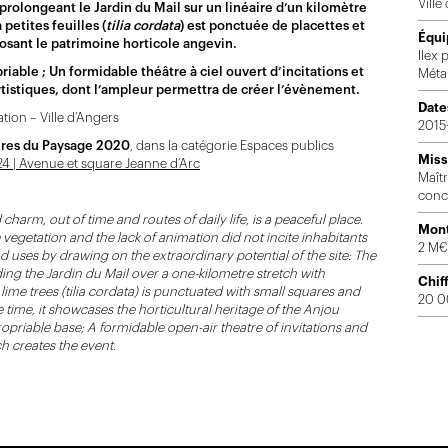
Ville
, prolongeant le Jardin du Mail sur un linéaire d’un kilomètre
 petites feuilles (
tilia cordata
) est ponctuée de placettes et
Équi
xposant le patrimoine horticole angevin.
Ilex
riable ; Un formidable théâtre à ciel ouvert d’incitations et
Métal
rtistiques, dont l’ampleur permettra de créer l’évènement.
Date
ion – Ville d’Angers
2015
ires du Paysage 2020
, dans la catégorie Espaces publics
Miss
24 | Avenue et square Jeanne d’Arc
Maît
conc
 charm, out of time and routes of daily life, is a peaceful place.
Mont
e vegetation and the lack of animation did not incite inhabitants
2 M€
uses by drawing on the extraordinary potential of the site: The
ing the Jardin du Mail over a one-kilometre stretch with
Chiff
lime trees (tilia cordata) is punctuated with small squares and
20 0
 time, it showcases the horticultural heritage of the Anjou
ppropriable base; A formidable open-air theatre of invitations and
ch creates the event
.