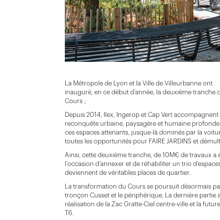
La Métropole de Lyon et la Ville de Villeurbanne ont
inauguré, en ce début d’année, la deuxième tranch
Cours ;
Depuis 2014, Ilex, Ingerop et Cap Vert accompagnent 
reconquête urbaine, paysagère et humaine profonde su
ces espaces attenants, jusque-là dominés par la voiture
toutes les opportunités pour FAIRE JARDINS et démultipl
Ainsi, cette deuxième tranche, de 10M€ de travaux a 
l’occasion d’annexer et de réhabiliter un trio d’espaces
deviennent de véritables places de quartier.
La transformation du Cours se poursuit désormais par
tronçon Cusset et le périphérique. La dernière parti
réalisation de la Zac Gratte-Ciel centre-ville et la fut
T6.