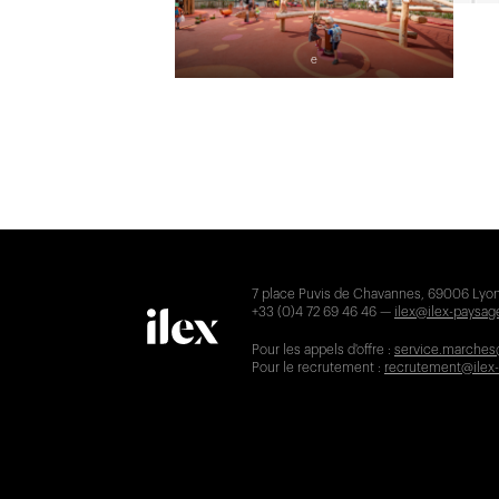
e
7 place Puvis de Chavannes, 69006 Lyon
+33 (0)4 72 69 46 46 —
ilex@ilex-paysa
Pour les appels d'offre :
service.marches
Pour le recrutement :
recrutement@ilex