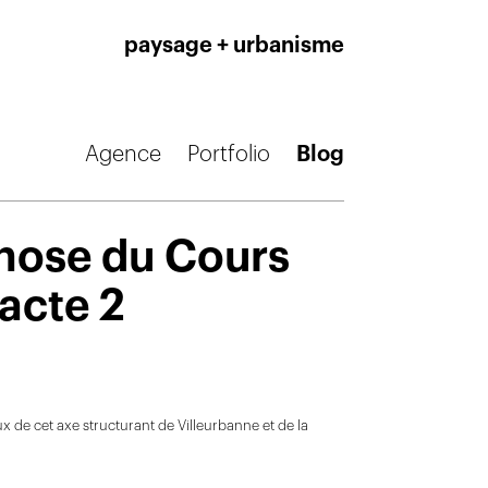
paysage + urbanisme
Agence
Portfolio
Blog
ose du Cours
 acte 2
x de cet axe structurant de Villeurbanne et de la