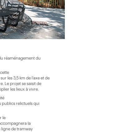
e du réaménagement du
cette
r les 3,5 km de l’axe et de
. Le projet se saisit de
ier les lieux à vivre.
été
 publics relictuels qui
 le
e accompagnera la
ure ligne de tramway